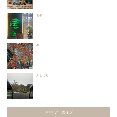
お初！
冬
久しぶり
BLOGアーカイブ