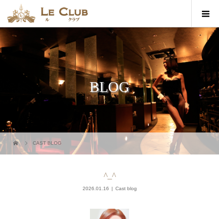
BLOG
CAST BLOG
^_^
2026.01.16
Cast blog