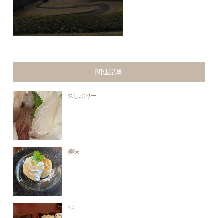
関連記事
久しぶりー
美味
^ ^