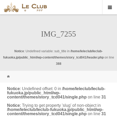
IMG_7255
Notice
: Undefined variable: sub_title in
/home/leleclub/leclub-
fukuoka.jp/public_html/wp-content/themes/story_tcd041/header.php
on line
388
Notice
: Undefined offset: 0 in
/home/leleclub/leclub-
fukuoka.jp/public_html/wp-
content/themes/story_tcd041/single.php
on line
31
Notice
: Trying to get property 'slug' of non-object in
/home/leleclub/leclub-fukuoka.jp/public_html/wp-
content/themes/story_tcd041/single.php
on line
31