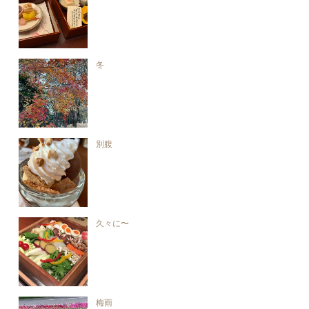
冬
別腹
久々に〜
梅雨