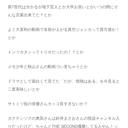
第7世代は分かるが地下芸人とか大学お笑いとかいつの間にそ
んな言葉出来てた？とか
よく大喜利の動画で名前が上がる真空ジェシカって貴方達か！
とか
トンツカタンってトリオだったの！？とか
メモ少年と秋山さんの動画つい見ちゃうとか
ドラマとして面白くて見てた「だが、情熱はある」を今見ると
二度美味しいとか
サトミツ役の俳優さんカッコ良すぎないか？
ガクテンソクの奥田さんは好井まさおさんの怪談チャンネル入
りだったけど、ちゃんとTHE SECOND優勝してる人やん！っ