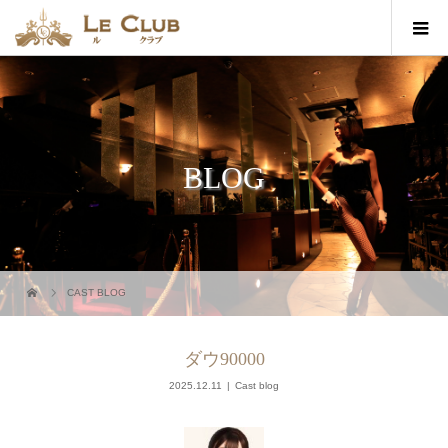
BLOG
CAST BLOG
ダウ90000
2025.12.11
Cast blog