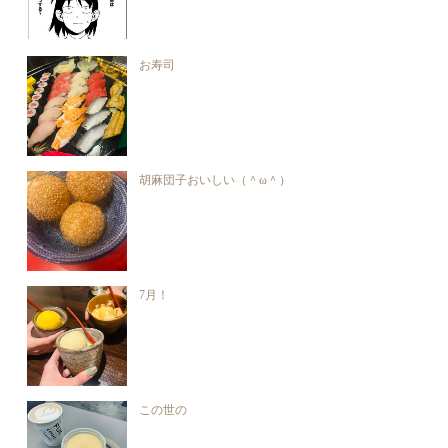
お寿司
胡麻団子おいしい（＾ω＾）
7月！
この世の