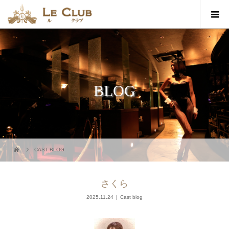
BLOG
CAST BLOG
さくら
2025.11.24
Cast blog