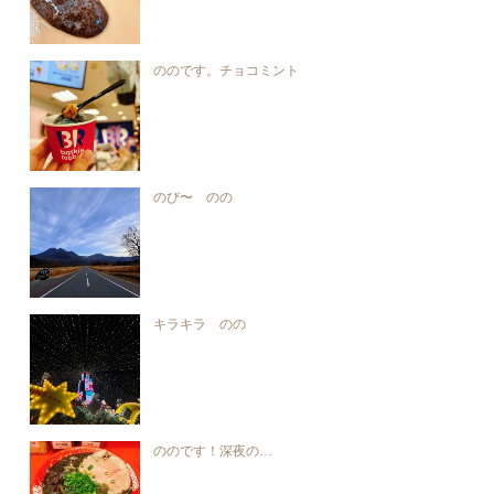
ののです。チョコミント
のび〜 のの
キラキラ のの
ののです！深夜の…