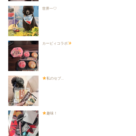
世界一♡
カービィコラボ
私のセブ...
趣味！