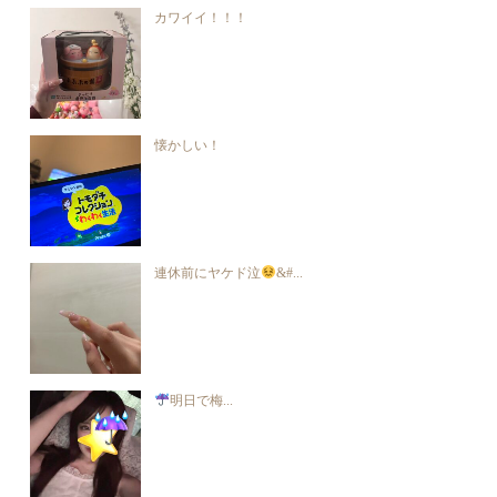
カワイイ！！！
懐かしい！
連休前にヤケド泣‪
&#...
明日で梅...