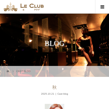
BLOG
CAST BLOG
秋
2025.10.21
Cast blog