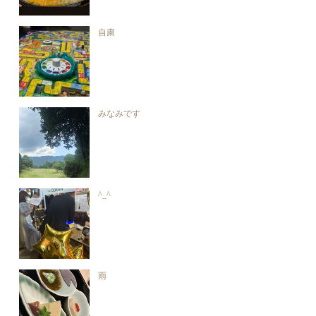
自粛
みなみです
^_^
雨