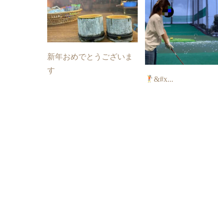
新年おめでとうございま
す
&#x...