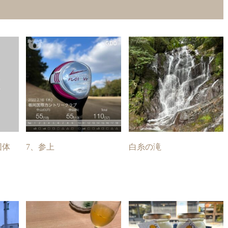
団体
7、参上
白糸の滝