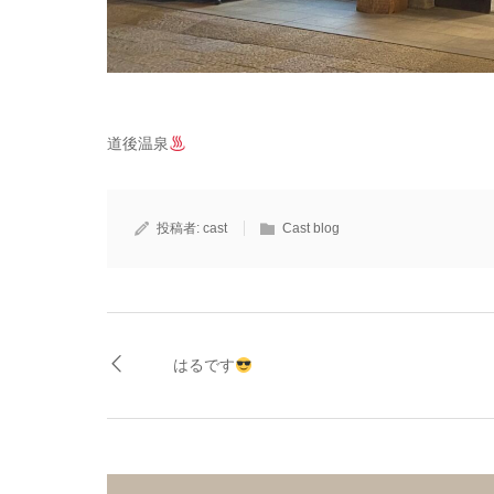
道後温泉
投稿者:
cast
Cast blog
はるです