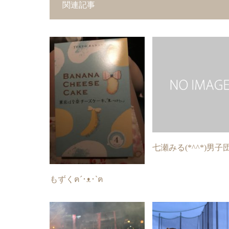
関連記事
七瀬みる(*^^*)男子
もずくฅ´･ᴥ･`ฅ