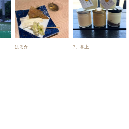
はるか
7、参上