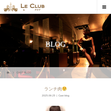
BLOG
CAST BLOG
ランチ肉
2025.09.25
Cast blog