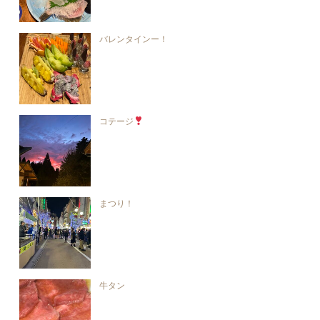
バレンタインー！
コテージ
まつり！
牛タン