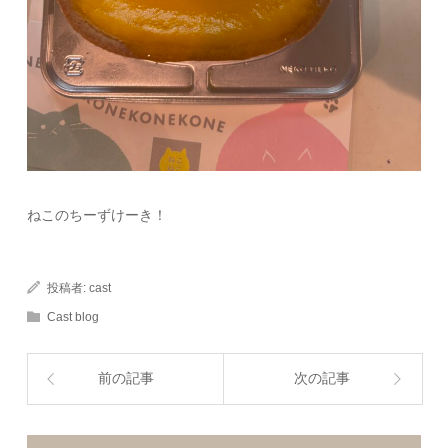
ねこのちーずけーき！
投稿者:
cast
Cast blog
前の記事
次の記事