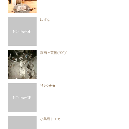
ゆずな
漫画＝芸術(^O^)/
ｷﾗﾘｰﾝ★★
小鳥遊トモカ