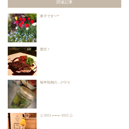
関連記事
希子です^^*
贅沢！
毎年恒例の…(^O^)/
♧ 0311 ➸➸➸ 0315 ♧