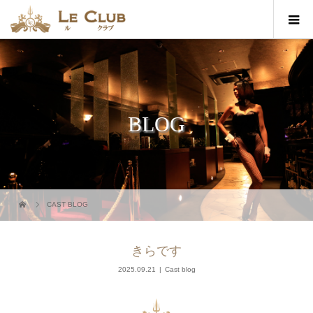
BLOG
CAST BLOG
きらです
2025.09.21
Cast blog