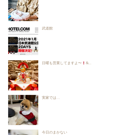
武道館
日曜も営業してますよ〜
&...
実家では…
今日のまかない