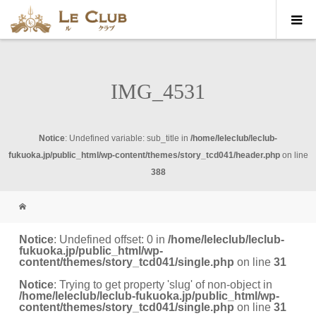
IMG_4531
Notice
: Undefined variable: sub_title in
/home/leleclub/leclub-
fukuoka.jp/public_html/wp-content/themes/story_tcd041/header.php
on line
388
Notice
: Undefined offset: 0 in
/home/leleclub/leclub-
fukuoka.jp/public_html/wp-
content/themes/story_tcd041/single.php
on line
31
Notice
: Trying to get property 'slug' of non-object in
/home/leleclub/leclub-fukuoka.jp/public_html/wp-
content/themes/story_tcd041/single.php
on line
31