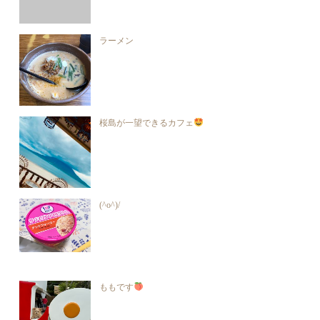
ラーメン
桜島が一望できるカフェ
(^o^)/
ももです