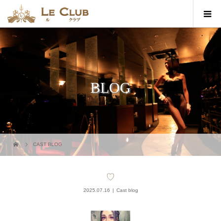
BLOG
CAST BLOG
♡
2025.07.16
Cast blog