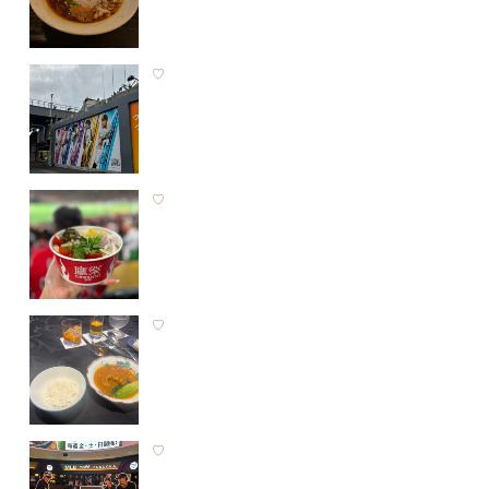
♡
♡
♡
♡