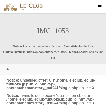
IMG_1058
Notice
: Undefined variable: sub_title in
/home/leleclub/leclub-
fukuoka.jp/public_html/wp-content/themes/story_tcd041/header.php
on line
388
Notice
: Undefined offset: 0 in
/home/leleclub/leclub-
fukuoka.jp/public_html/wp-
content/themes/story_tcd041/single.php
on line
31
Notice
: Trying to get property 'slug' of non-object in
/home/leleclub/leclub-fukuoka.jp/public_html/wp-
content/themes/story_tcd041/single.php
on line
31