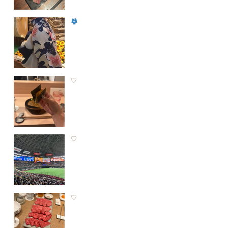
♡
♡
♡