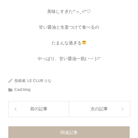
美味しすぎた^っ ̫ <^♡
甘い醤油と生姜つけて食べるの
たまんな過ぎる
やっぱり、甘い醤油一筋( ｰ̀֊ｰ́ )੭”
投稿者:
LE CLUB りな
Cast blog
前の記事
次の記事
関連記事