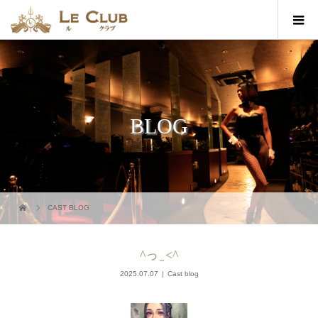
BLOG
CAST BLOG
^っ ̫ <^
2025.07.07
Cast blog