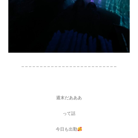
– – – – – – – – – – – – – – – – – – – – – – – – – –
週末だあああ
って話
今日も出勤