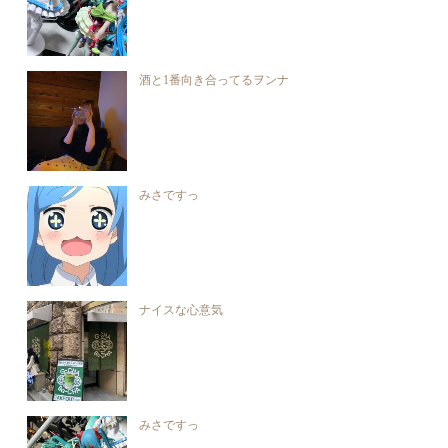
酒と1番向き合ってるヲンナ
みさですっ
ナイスな心意気
みさですっ