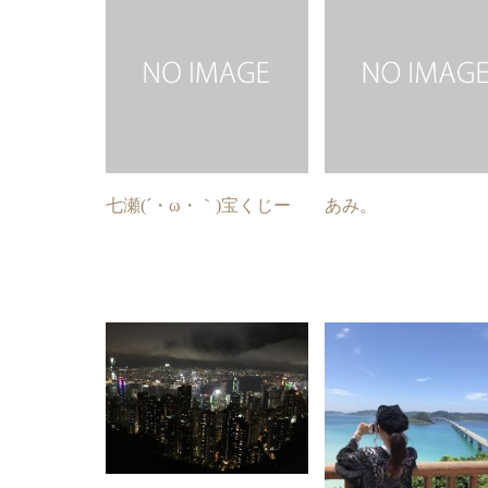
七瀬(´・ω・｀)宝くじー
あみ。