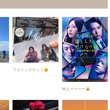
フライングゲット
怖えーーーー