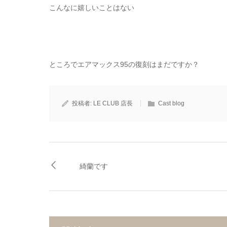
こんなに嬉しいことはない
ところでエアマックス95の復刻はまだですか？
投稿者:
LE CLUB 店長
Cast blog
綺蘭です