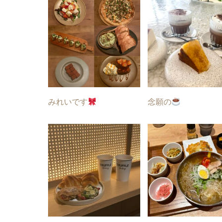
みれいです
念願の