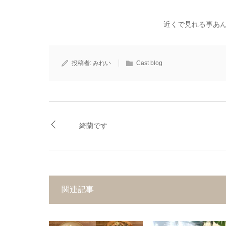
近くで見れる事あ
投稿者:
みれい
Cast blog
綺蘭です
関連記事