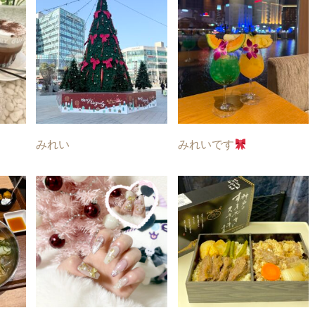
みれい
みれいです