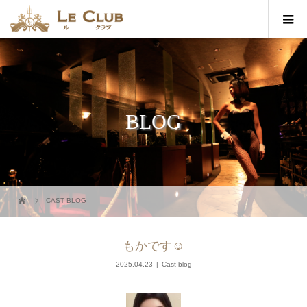
BLOG
CAST BLOG
もかです☺︎︎
2025.04.23
Cast blog