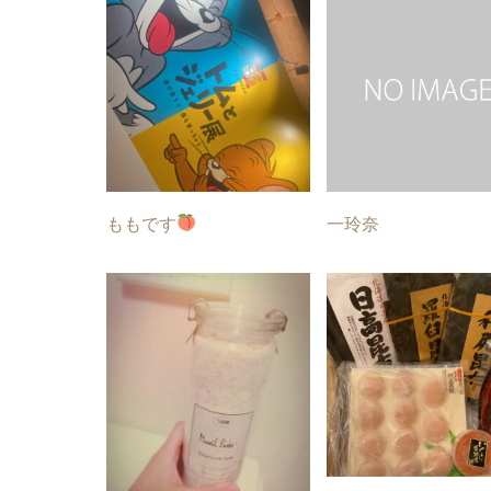
ももです
一玲奈