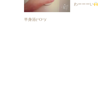
わーーーい
半身浴(^O^)/