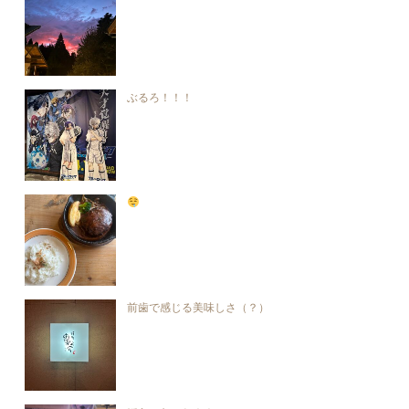
ぶるろ！！！
前歯で感じる美味しさ（？）