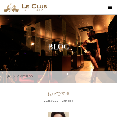
BLOG
CAST BLOG
もかです☺︎︎
2025.03.10
Cast blog