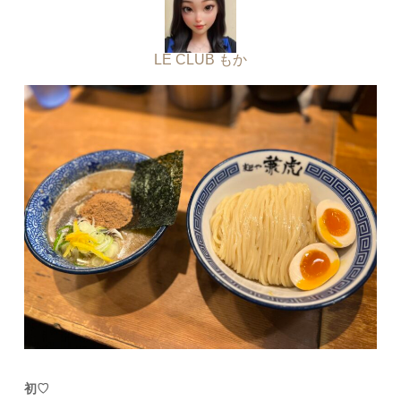
LE CLUB もか
初♡