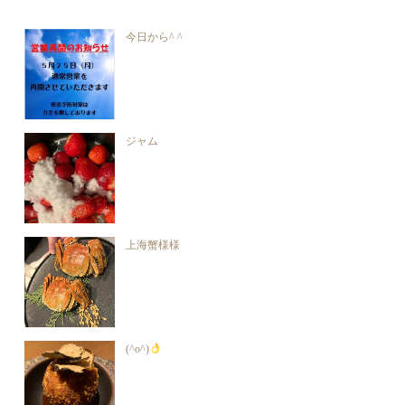
今日から^ ^
ジャム
上海蟹様様
(^o^)