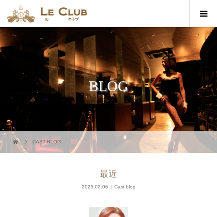
BLOG
CAST BLOG
最近
2025.02.06
Cast blog