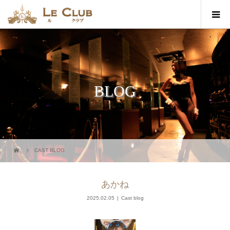
BLOG
CAST BLOG
あかね
2025.02.05
Cast blog