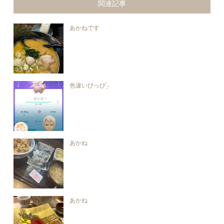
関連記事
あかねです
色違いぴっぴ ̖́-‬
あかね
あかね