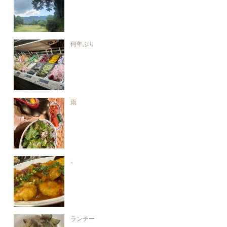
何年ぶり
雨
。
ランチー