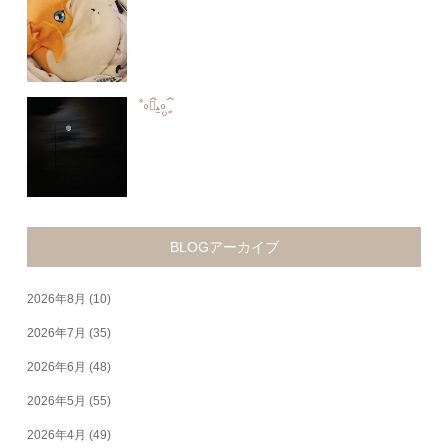
‎ꧦ᭜꛰ﯩᩝ︪᭜꛰ީᩝ
BLOGアーカイブ
2026年8月
(10)
2026年7月
(35)
2026年6月
(48)
2026年5月
(55)
2026年4月
(49)