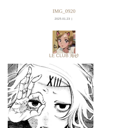
IMG_0920
2025.01.23
LE CLUB 海砂