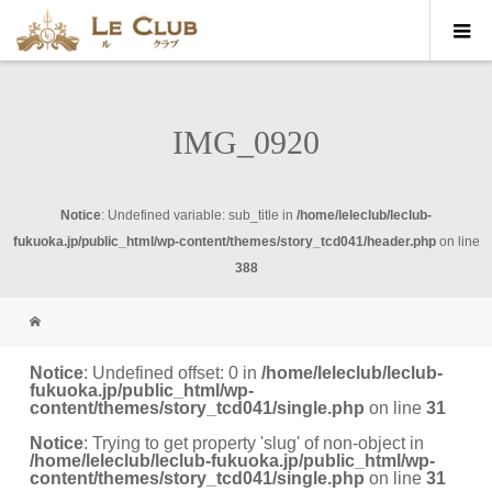
IMG_0920
Notice
: Undefined variable: sub_title in
/home/leleclub/leclub-
fukuoka.jp/public_html/wp-content/themes/story_tcd041/header.php
on line
388
Notice
: Undefined offset: 0 in
/home/leleclub/leclub-
fukuoka.jp/public_html/wp-
content/themes/story_tcd041/single.php
on line
31
Notice
: Trying to get property 'slug' of non-object in
/home/leleclub/leclub-fukuoka.jp/public_html/wp-
content/themes/story_tcd041/single.php
on line
31