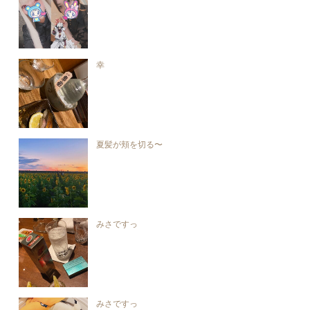
幸
夏髪が頬を切る〜
みさですっ
みさですっ