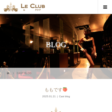
BLOG
CAST BLOG
ももです
2025.01.21
Cast blog