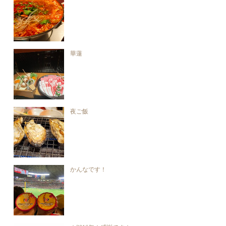
華蓮
夜ご飯
かんなです！