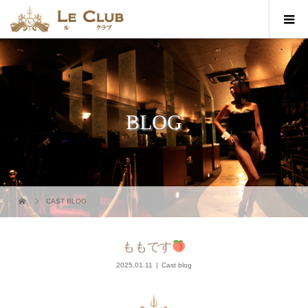
BLOG
CAST BLOG
ももです
2025.01.11
Cast blog