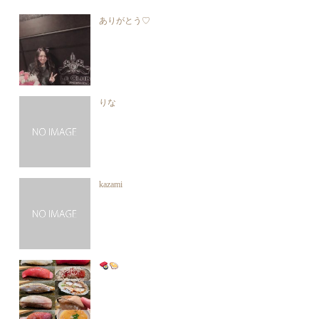
ありがとう♡
りな
kazami