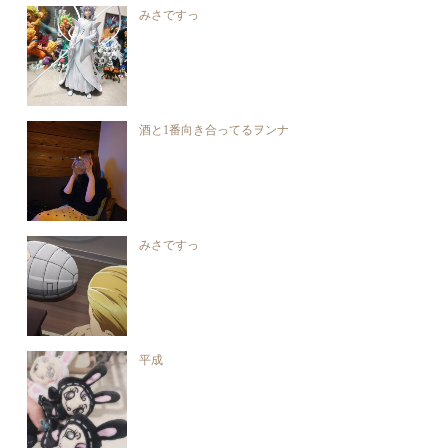
みさですっ
酒と1番向き合ってるヲンナ
みさですっ
平成