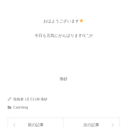
おはようございます
今日も元気にがんばります୧( “̮ )୨
海砂
投稿者:
LE CLUB 海砂
Cast blog
前の記事
次の記事