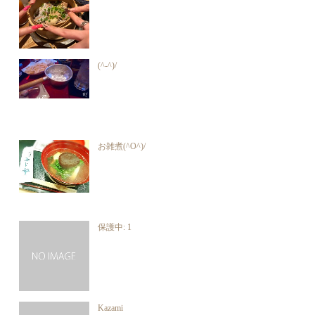
(^-^)/
お雑煮(^O^)/
保護中: 1
Kazami