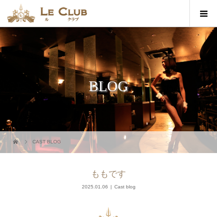
BLOG
CAST BLOG
ももです
2025.01.06
Cast blog