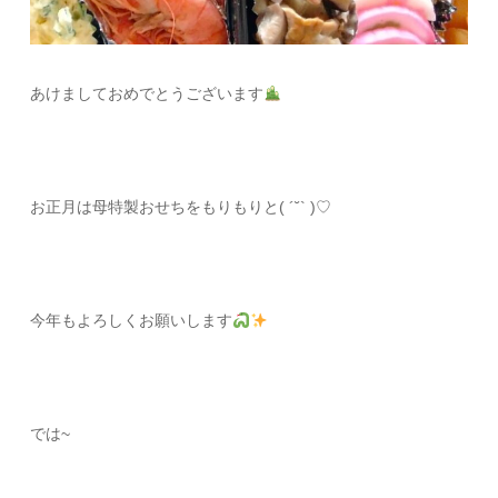
あけましておめでとうございます
お正月は母特製おせちをもりもりと( ´˘` )♡
今年もよろしくお願いします
では~