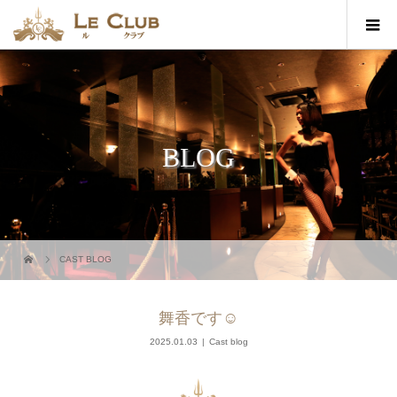
BLOG
CAST BLOG
舞香です︎︎☺︎
2025.01.03
Cast blog