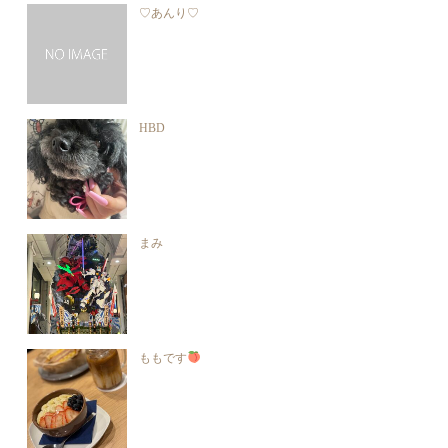
♡あんり♡
HBD
まみ
ももです