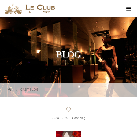
BLOG
CAST BLOG
♡
2024.12.29
Cast blog