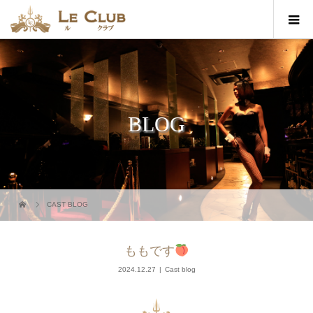
BLOG
CAST BLOG
ももです
2024.12.27
Cast blog