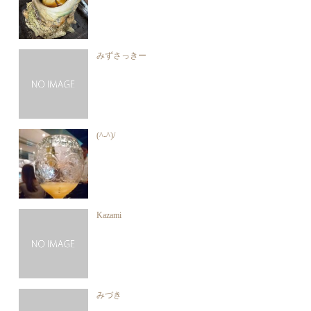
みずさっきー
(^-^)/
Kazami
みづき