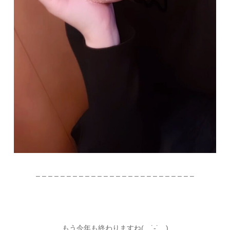
– – – – – – – – – – – – – – – – – – – – – – – – – –
もう今年も終わりますね( ˙-˙ )