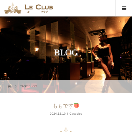
BLOG
CAST BLOG
ももです
2024.12.10
Cast blog