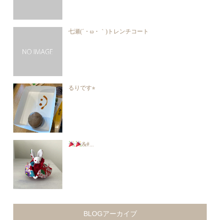
七瀬(´・ω・｀)トレンチコート
るりです⭐︎
&#...
BLOGアーカイブ