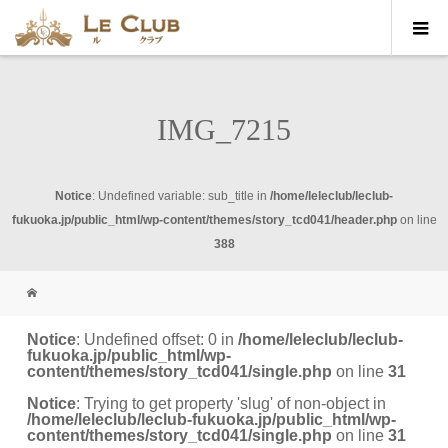
IMG_7215
Notice
: Undefined variable: sub_title in
/home/leleclub/leclub-
fukuoka.jp/public_html/wp-content/themes/story_tcd041/header.php
on line
388
Notice
: Undefined offset: 0 in
/home/leleclub/leclub-
fukuoka.jp/public_html/wp-
content/themes/story_tcd041/single.php
on line
31
Notice
: Trying to get property 'slug' of non-object in
/home/leleclub/leclub-fukuoka.jp/public_html/wp-
content/themes/story_tcd041/single.php
on line
31