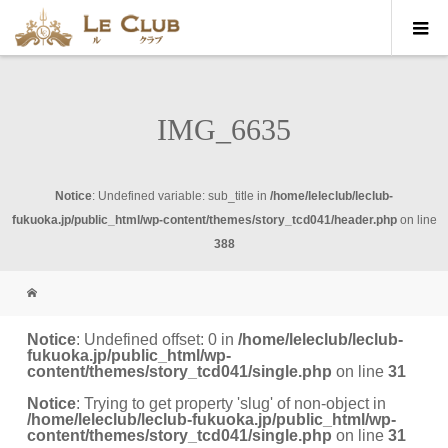
IMG_6635
Notice
: Undefined variable: sub_title in
/home/leleclub/leclub-
fukuoka.jp/public_html/wp-content/themes/story_tcd041/header.php
on line
388
Notice
: Undefined offset: 0 in
/home/leleclub/leclub-
fukuoka.jp/public_html/wp-
content/themes/story_tcd041/single.php
on line
31
Notice
: Trying to get property 'slug' of non-object in
/home/leleclub/leclub-fukuoka.jp/public_html/wp-
content/themes/story_tcd041/single.php
on line
31