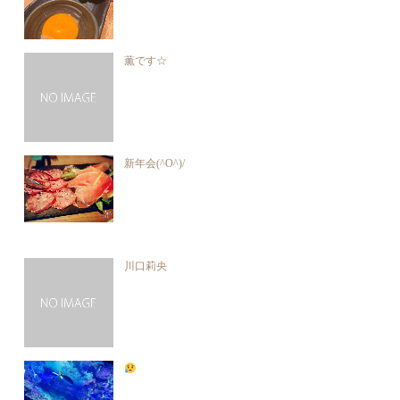
薫です☆
新年会(^O^)/
川口莉央