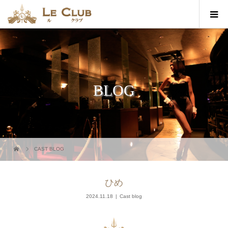
BLOG
CAST BLOG
ひめ
2024.11.18
Cast blog