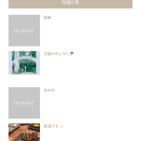
関連記事
島崎
大雨の中;(´•௰•`)
あゆみ
真凜です