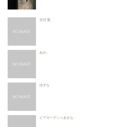
宮河 愛。
あみ。
ゆずな
ビアガーデン☆あきな