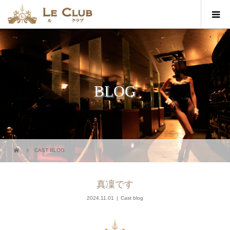
BLOG
CAST BLOG
真凜です
2024.11.01
Cast blog