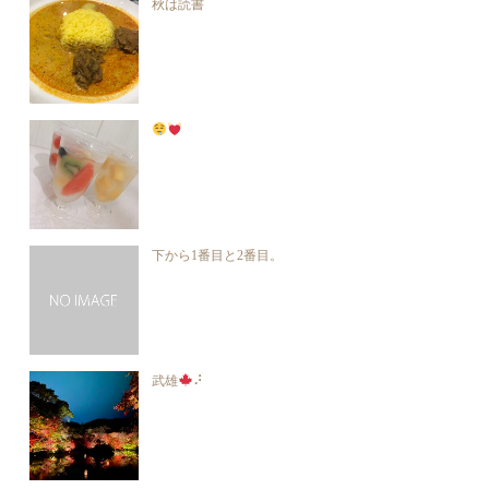
秋は読書
下から1番目と2番目。
武雄
⠜