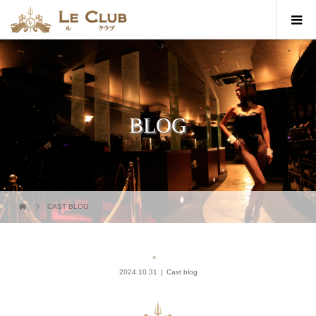
BLOG
CAST BLOG
。
2024.10.31
Cast blog