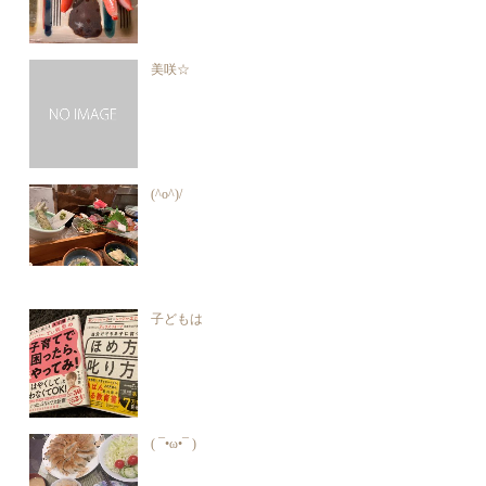
美咲☆
(^o^)/
子どもは
( ¯•ω•¯ )