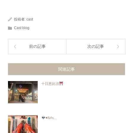
投稿者:
cast
Cast blog
前の記事
次の記事
関連記事
十日恵比須
♥
&#x...