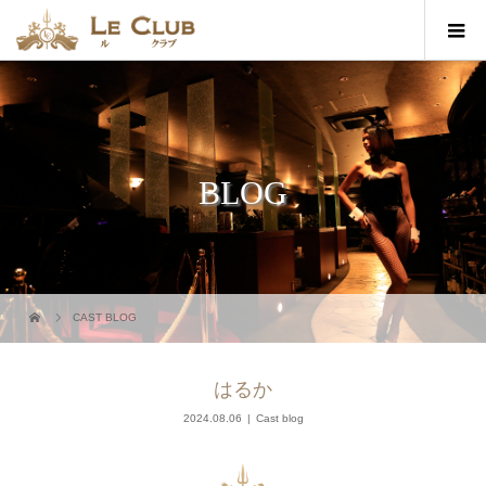
BLOG
CAST BLOG
はるか
2024.08.06
Cast blog