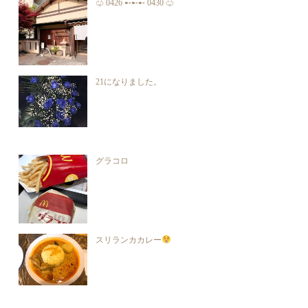
♧ 0426 ➸➸➸ 0430 ♧
21になりました。
グラコロ
スリランカカレー