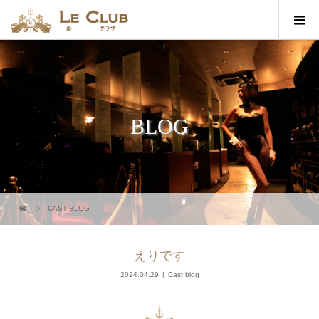
BLOG
CAST BLOG
えりです
2024.04.29
Cast blog