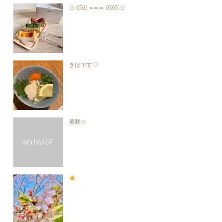
♧ 0501 ➸➸➸ 0505 ♧
きほです♡
美咲☆