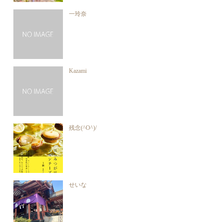
一玲奈
Kazami
残念(^O^)/
せいな