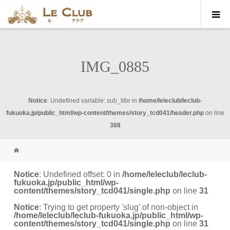
IMG_0885
Notice
: Undefined variable: sub_title in
/home/leleclub/leclub-
fukuoka.jp/public_html/wp-content/themes/story_tcd041/header.php
on line
388
Notice
: Undefined offset: 0 in
/home/leleclub/leclub-
fukuoka.jp/public_html/wp-
content/themes/story_tcd041/single.php
on line
31
Notice
: Trying to get property 'slug' of non-object in
/home/leleclub/leclub-fukuoka.jp/public_html/wp-
content/themes/story_tcd041/single.php
on line
31