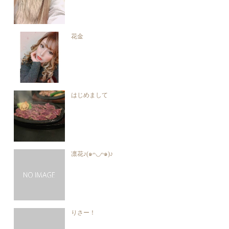
花金
はじめまして
凛花♪(๑ᴖ◡ᴖ๑)♪
りさー！