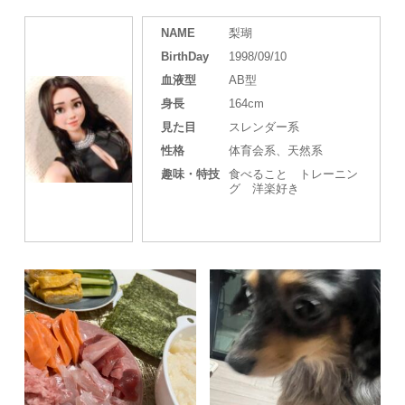
NAME
梨瑚
BirthDay
1998/09/10
血液型
AB型
身長
164cm
見た目
スレンダー系
性格
体育会系、天然系
趣味・特技
食べること トレーニン
グ 洋楽好き