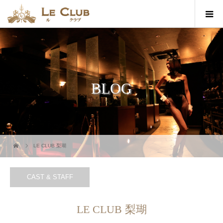
BLOG
LE CLUB 梨瑚
CAST & STAFF
LE CLUB 梨瑚