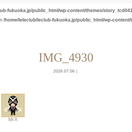
club-fukuoka.jp/public_html/wp-content/themes/story_tcd041
in
/home/leleclub/leclub-fukuoka.jp/public_html/wp-content
IMG_4930
2026.07.06
Mr.X