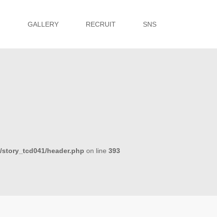
G
GALLERY
RECRUIT
SNS
s/story_tcd041/header.php
on line
393