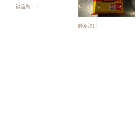
巌流島！！
鮭茶漬け