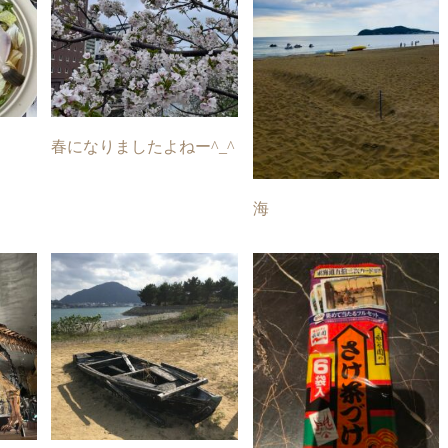
春になりましたよねー^_^
海