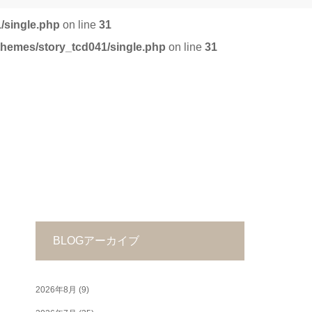
/single.php
on line
31
/themes/story_tcd041/single.php
on line
31
BLOGアーカイブ
2026年8月
(9)