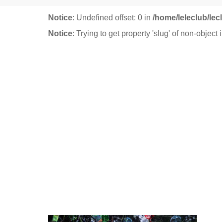
Notice
: Undefined offset: 0 in
/home/leleclub/le
Notice
: Trying to get property 'slug' of non-object 