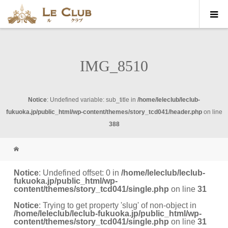
IMG_8510
Notice
: Undefined variable: sub_title in
/home/leleclub/leclub-
fukuoka.jp/public_html/wp-content/themes/story_tcd041/header.php
on line
388
Notice
: Undefined offset: 0 in
/home/leleclub/leclub-
fukuoka.jp/public_html/wp-
content/themes/story_tcd041/single.php
on line
31
Notice
: Trying to get property 'slug' of non-object in
/home/leleclub/leclub-fukuoka.jp/public_html/wp-
content/themes/story_tcd041/single.php
on line
31