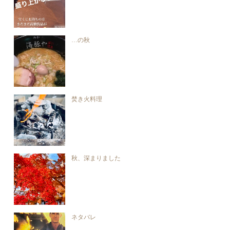
…の秋
焚き火料理
秋、深まりました
ネタバレ