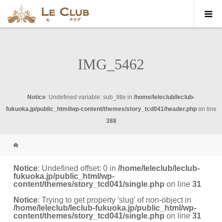
IMG_5462
Notice
: Undefined variable: sub_title in
/home/leleclub/leclub-
fukuoka.jp/public_html/wp-content/themes/story_tcd041/header.php
on line
388
Notice
: Undefined offset: 0 in
/home/leleclub/leclub-
fukuoka.jp/public_html/wp-
content/themes/story_tcd041/single.php
on line
31
Notice
: Trying to get property 'slug' of non-object in
/home/leleclub/leclub-fukuoka.jp/public_html/wp-
content/themes/story_tcd041/single.php
on line
31