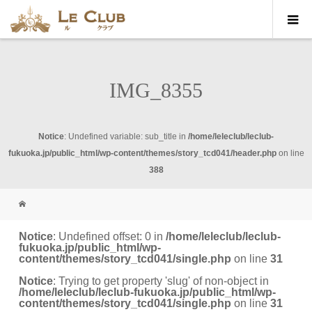
IMG_8355
Notice
: Undefined variable: sub_title in
/home/leleclub/leclub-
fukuoka.jp/public_html/wp-content/themes/story_tcd041/header.php
on line
388
Notice
: Undefined offset: 0 in
/home/leleclub/leclub-
fukuoka.jp/public_html/wp-
content/themes/story_tcd041/single.php
on line
31
Notice
: Trying to get property 'slug' of non-object in
/home/leleclub/leclub-fukuoka.jp/public_html/wp-
content/themes/story_tcd041/single.php
on line
31