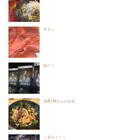
牛タン
ぬー！
深夜1時からのお店
ぶるろ！！！